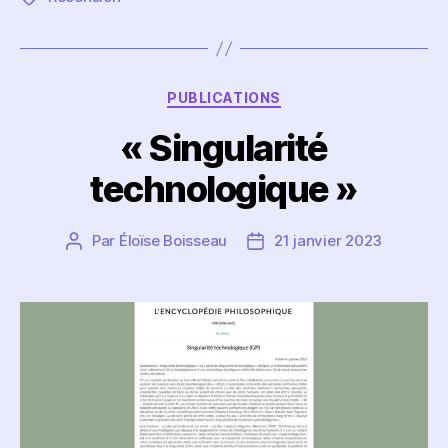
Catégories
PUBLICATIONS
« Singularité
technologique »
Par
Éloïse Boisseau
21 janvier 2023
Auteur
Date
de
de
l’article
l’article