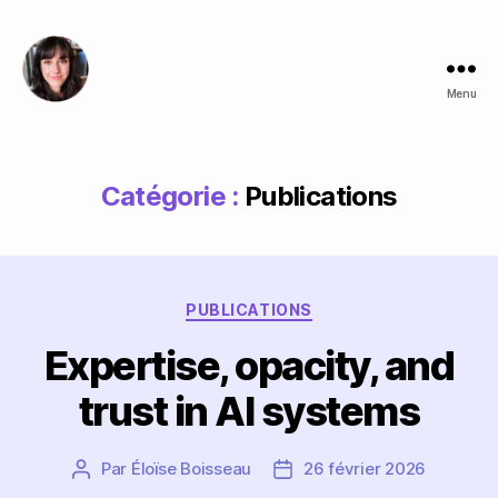
Menu
Éloïse
Boisseau
Catégorie :
Publications
Catégories
PUBLICATIONS
Expertise, opacity, and
trust in AI systems
Par
Éloïse Boisseau
26 février 2026
Auteur
Date
de
de