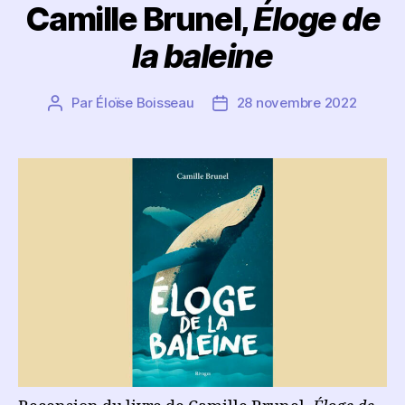
Camille Brunel,
Éloge de
la baleine
Par
Éloïse Boisseau
28 novembre 2022
Auteur
Date
de
de
l’article
l’article