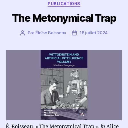
Catégories
PUBLICATIONS
The Metonymical Trap
Par
Éloïse Boisseau
18 juillet 2024
Auteur
Date
de
de
l’article
l’article
É. Boisseau, « The Metonymical Trap »,
in
Alice