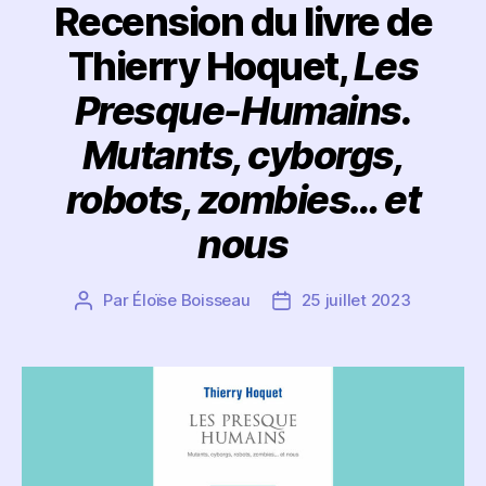
Recension du livre de
Thierry Hoquet,
Les
Presque-Humains.
Mutants, cyborgs,
robots, zombies… et
nous
Par
Éloïse Boisseau
25 juillet 2023
Auteur
Date
de
de
l’article
l’article