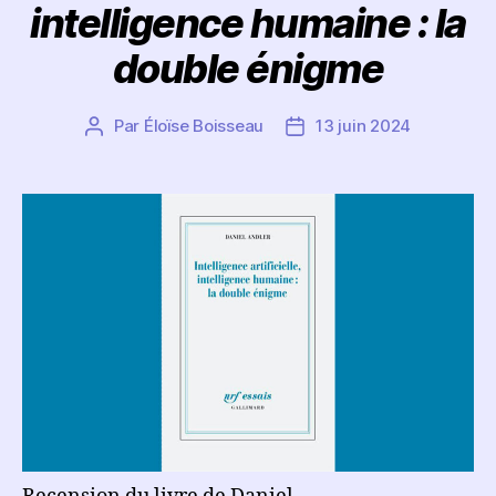
intelligence humaine : la
double énigme
Par
Éloïse Boisseau
13 juin 2024
Auteur
Date
de
de
l’article
l’article