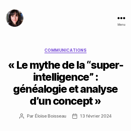
Menu
Éloïse
Boisseau
Catégories
COMMUNICATIONS
« Le mythe de la “super-
intelligence” :
généalogie et analyse
d’un concept »
Par
Éloïse Boisseau
13 février 2024
Auteur
Date
de
de
l’article
l’article